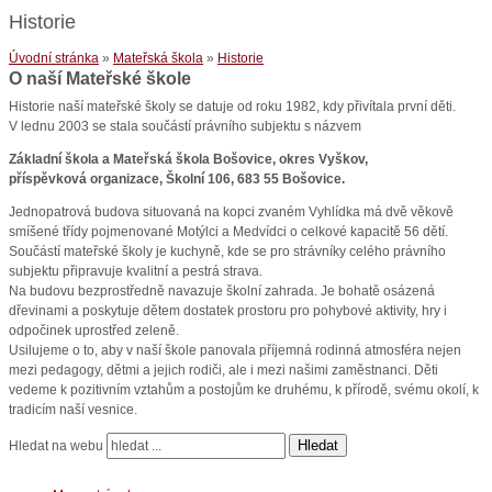
Historie
Úvodní stránka
»
Mateřská škola
»
Historie
O naší Mateřské škole
Historie naší mateřské školy se datuje od roku 1982, kdy přivítala první děti.
V lednu 2003 se stala součástí právního subjektu s názvem
Základní škola a Mateřská škola Bošovice, okres Vyškov,
příspěvková organizace, Školní 106, 683 55 Bošovice.
Jednopatrová budova situovaná na kopci zvaném Vyhlídka má dvě věkově
smíšené třídy pojmenované Motýlci a Medvídci o celkové kapacitě 56 dětí.
Součástí mateřské školy je kuchyně, kde se pro strávníky celého právního
subjektu připravuje kvalitní a pestrá strava.
Na budovu bezprostředně navazuje školní zahrada. Je bohatě osázená
dřevinami a poskytuje dětem dostatek prostoru pro pohybové aktivity, hry i
odpočinek uprostřed zeleně.
Usilujeme o to, aby v naší škole panovala příjemná rodinná atmosféra nejen
mezi pedagogy, dětmi a jejich rodiči, ale i mezi našimi zaměstnanci. Děti
vedeme k pozitivním vztahům a postojům ke druhému, k přírodě, svému okolí, k
tradicím naší vesnice.
Hledat
Hledat na webu