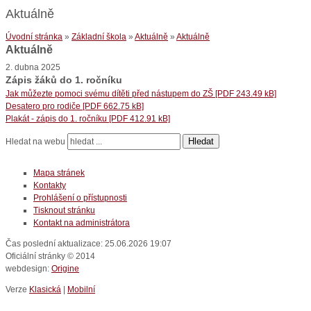
Aktuálně
Úvodní stránka
»
Základní škola
»
Aktuálně
»
Aktuálně
Aktuálně
2. dubna 2025
Zápis žáků do 1. ročníku
Jak můžezte pomoci svému dítěti před nástupem do ZŠ [PDF 243.49 kB]
Desatero pro rodiče [PDF 662.75 kB]
Plakát - zápis do 1. ročníku [PDF 412.91 kB]
Hledat
Hledat na webu
Mapa stránek
Kontakty
Prohlášení o přístupnosti
Tisknout stránku
Kontakt na administrátora
Čas poslední aktualizace: 25.06.2026 19:07
Oficiální stránky © 2014
webdesign:
Origine
Verze
Klasická
|
Mobilní